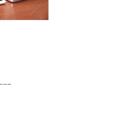
。
ーーー