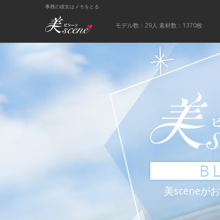
事務の彼女はメモをとる
モデル数：29人
素材数：1370枚
美scene