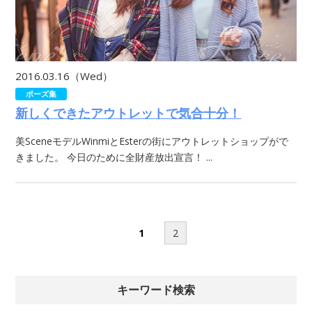
2016.03.16（Wed）
ポーズ集
新しくできたアウトレットで気合十分！
美SceneモデルWinmiとEsterの街にアウトレットショップがで
きました。 今日のために全財産放出宣言！ ...
1
2
キーワード検索