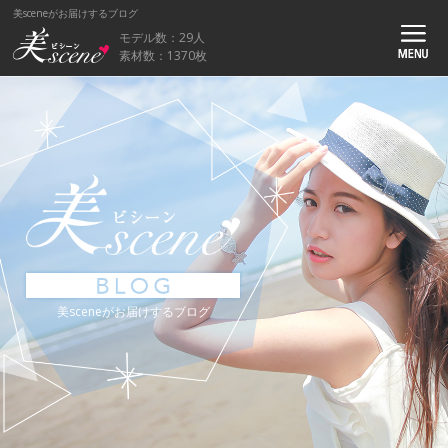
美sceneがお届けするブログ
モデル数：29人
素材数：1370枚
美sceneがお届けするブログ