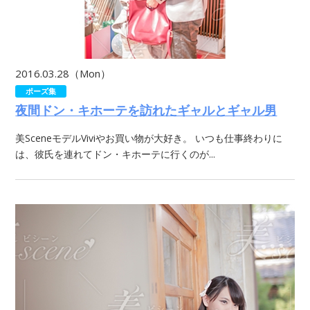
2016.03.28（Mon）
ポーズ集
夜間ドン・キホーテを訪れたギャルとギャル男
美SceneモデルViviやお買い物が大好き。 いつも仕事終わりに
は、彼氏を連れてドン・キホーテに行くのが...