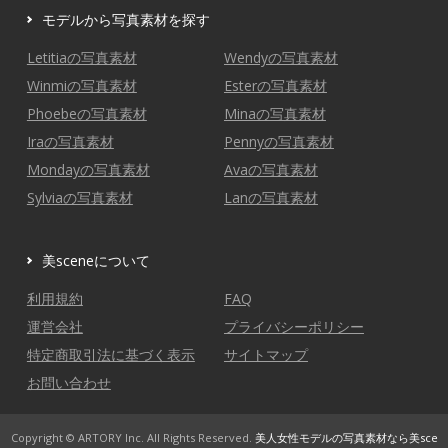
モデルから写真素材を探す
Letitiaの写真素材
Wendyの写真素材
Winmiの写真素材
Esterの写真素材
Phoebeの写真素材
Minaの写真素材
Iraの写真素材
Pennyの写真素材
Mondayの写真素材
Avaの写真素材
Sylviaの写真素材
Lanの写真素材
美sceneについて
利用規約
FAQ
運営会社
プライバシーポリシー
特定商取引法に基づく表示
サイトマップ
お問い合わせ
Copyright © ARTORY Inc. All Rights Reserved.
美人女性モデルの写真素材なら美sce