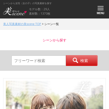
シーンから女性（女の子）の写真素材を探す
モデル数：29人
素材数：1370枚
美人写真素材の美scene TOP
>
シーン一覧
シーンから探す