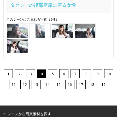
タクシーの後部座席に座る女性
このシーンに含まれる写真（9件）
1
2
3
4
5
6
7
8
9
10
11
12
13
14
15
16
17
18
19
シーンから写真素材を探す