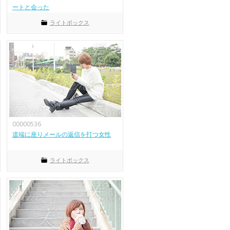
ートと会った
ライトボックス
00000536
道端に座りメールの返信を打つ女性
ライトボックス