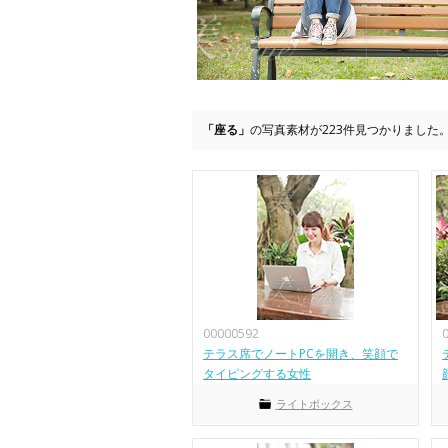
「座る」
の写真素材が223件見つかりました
00000592
テラス席でノートPCを開き、笑顔で
タイピングする女性
ライトボックス