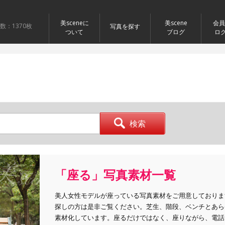
美sceneに
美scene
会員
数：1370枚
写真を探す
ついて
ブログ
ロ
「座る」写真素材一覧
美人女性モデルが座っている写真素材をご用意しておりま
探しの方は是非ご覧ください。芝生、階段、ベンチとあら
素材化しています。座るだけではなく、座りながら、電話