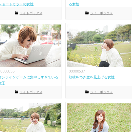
ショートカットの女性
る女性
ライトボックス
ライトボックス
00000555
00000537
オンラインゲームに集中しすぎている
頬杖をつき空を見上げる女性
女子
ライトボックス
ライトボックス