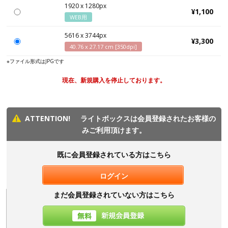
1920 x 1280px
¥1,100
WEB用
5616 x 3744px
¥3,300
40.76 x 27.17 cm [350dpi]
※ファイル形式はJPGです
現在、新規購入を停止しております。
ATTENTION!
ライトボックスは会員登録されたお客様の
みご利用頂けます。
既に会員登録されている方はこちら
ログイン
まだ会員登録されていない方はこちら