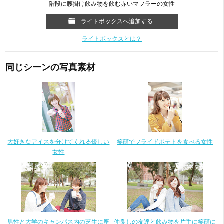
階段に腰掛け飲み物を飲む赤いマフラーの女性
ライトボックスへ追加する
ライトボックスとは？
同じシーンの写真素材
大好きなアイスを分けてくれる優しい
笑顔でフライドポテトを食べる女性
女性
男性と大学のキャンパス内の芝生に座
仲良しの友達と飲み物を片手に笑顔に