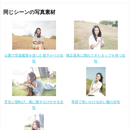
同じシーンの写真素材
公園で音楽鑑賞を楽しむ昼下がりの女
矯正器具に慣れてきたカップを持つ女
性
性
芝生に寝転び、風に髪をなびかせる女
草原で笑いかける白い服の女性
性