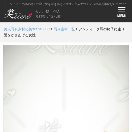
『アンティーク調の椅子に座り髪をかきあげる女性』美人女性モデルの写真素材なら美scene
モデル数：29人
素材数：1370枚
美人写真素材の美scene TOP
>
写真素材一覧
>
アンティーク調の椅子に座り
髪をかきあげる女性