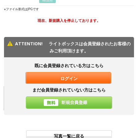
WEB用
※ファイル形式はJPGです
現在、新規購入を停止しております。
ATTENTION!
ライトボックスは会員登録されたお客様の
みご利用頂けます。
既に会員登録されている方はこちら
ログイン
まだ会員登録されていない方はこちら
写真一覧に戻る