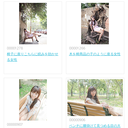
00001278
00001266
椅子に座りこちらに睨みを効かせ
木を椅商品の子のように座る女性
る女性
00000906
00000907
ベンチに腰掛けて見つめる目の大