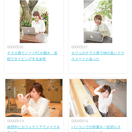
00000592
00000557
テラス席でノートPCを開き、笑
カフェのテラス席で仲の良いクラ
顔でタイピングする女性
スメートと会った
00000519
00000516
休憩中にカフェテリアでメイクを
パソコンでの作業を一区切りさ