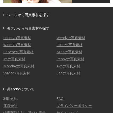
シーンから写真素材を探す
モデルから写真素材を探す
Letitiaの写真素材
Wendyの写真素材
Winmiの写真素材
Esterの写真素材
Phoebeの写真素材
Minaの写真素材
Iraの写真素材
Pennyの写真素材
Mondayの写真素材
Avaの写真素材
Sylviaの写真素材
Lanの写真素材
美sceneについて
利用規約
FAQ
運営会社
プライバシーポリシー
特定商取引法に基づく表示
サイトマップ