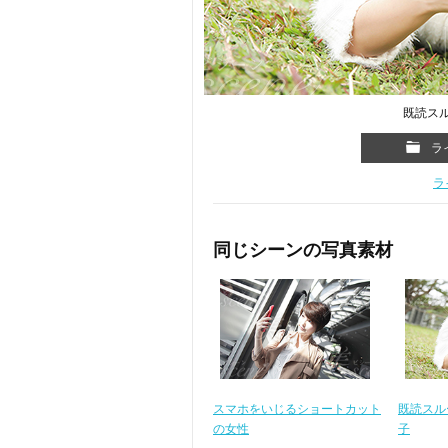
既読ス
ラ
ラ
同じシーンの写真素材
スマホをいじるショートカット
既読スル
の女性
子