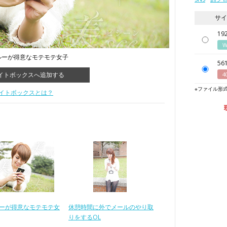
サイ
192
W
ルーが得意なモテモテ女子
561
イトボックスへ追加する
4
※ファイル形式
イトボックスとは？
ーが得意なモテモテ女
休憩時間に外でメールのやり取
りをするOL