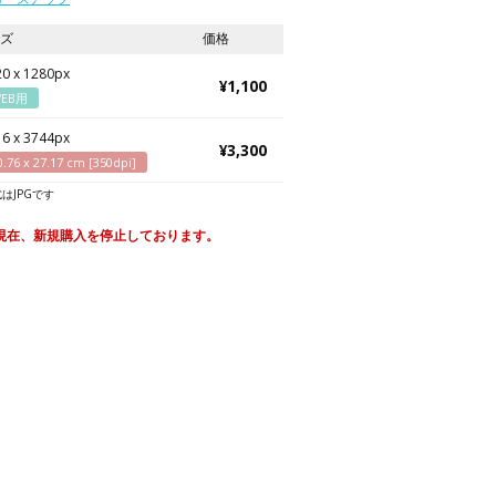
ズ
価格
0 x 1280px
¥1,100
EB用
6 x 3744px
¥3,300
0.76 x 27.17 cm [350dpi]
はJPGです
現在、新規購入を停止しております。