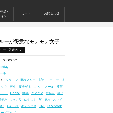
登録 /
カート
お問合わせ
グイン
ルーが得意なモテモテ女子
リース取得済み
：00000552
onday
ール
 ：
ドタキャン
既読スルー
未読
モテモテ
得
のこと
芝生
寝転がる
スマホ
メール
笑顔
ヘアー
iPhone
微笑
ニヤニヤ
微笑み
笑い
頬笑み
にっこり
にやにや
笑
笑み
スマイ
笑い
わらい顔
キャンパス
LINE
Facebook
ローズアップ