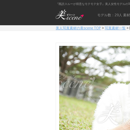
『既読スルーが得意なモテモテ女子』美人女性モデルの写真
モデル数：29人
素材
美人写真素材の美scene TOP
>
写真素材一覧
>