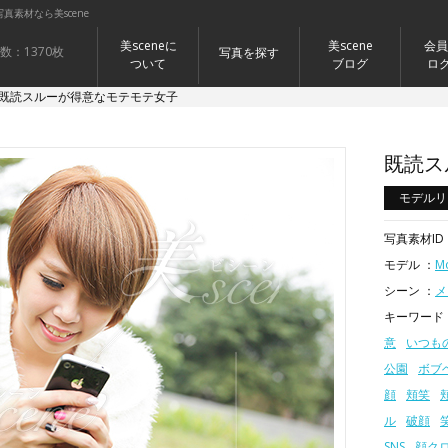
素材なら美scene
美sceneに
美scene
会員
数：1370枚
写真を探す
ついて
ブログ
ロ
既読スルーが得意なモテモテ女子
既読ス
モデルリ
写真素材ID 
モデル ：
M
シーン ：
メ
キーワード
意
いつも
公園
ボブ
顔
頬笑
ル
破顔
SNS
顔ク