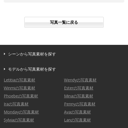
写真一覧に戻る
シーンから写真素材を探す
モデルから写真素材を探す
Letitiaの写真素材
Wendyの写真素材
Winmiの写真素材
Esterの写真素材
Phoebeの写真素材
Minaの写真素材
Iraの写真素材
Pennyの写真素材
Mondayの写真素材
Avaの写真素材
Sylviaの写真素材
Lanの写真素材