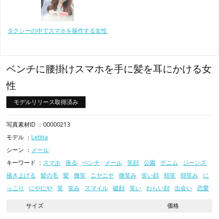
タクシーの中でスマホを操作する女性
ベンチに腰掛けスマホを手に髪を耳にかける女
性
モデルリリース取得済み
写真素材ID ：00000213
モデル ：
Letitia
シーン ：
メール
キーワード ：
スマホ
座る
ベンチ
メール
笑顔
公園
デニム
ジーンズ
掻き上げる
髪の毛
髪
微笑
ニヤニヤ
微笑み
笑い顔
頬笑
頬笑み
に
っこり
にやにや
笑
笑み
スマイル
破顔
笑い
わらい顔
出会い
恋愛
サイズ
価格