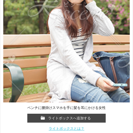
ベンチに腰掛けスマホを手に髪を耳にかける女性
ライトボックスへ追加する
ライトボックスとは？