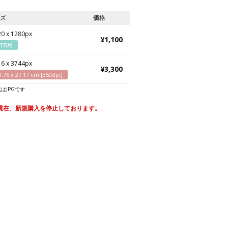
ズ
価格
0 x 1280px
¥1,100
EB用
6 x 3744px
¥3,300
0.76 x 27.17 cm [350dpi]
はJPGです
現在、新規購入を停止しております。