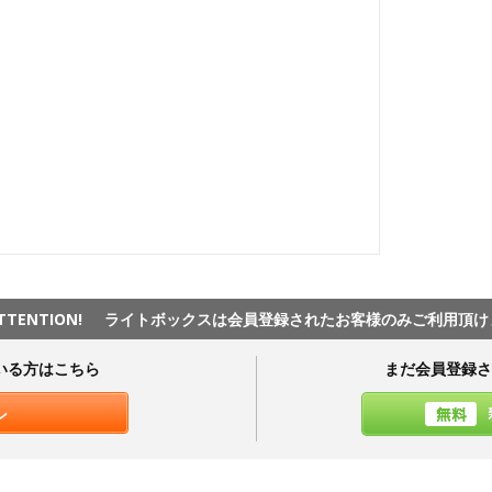
TTENTION!
ライトボックスは会員登録されたお客様のみご利用頂け
いる方はこちら
まだ会員登録さ
ン