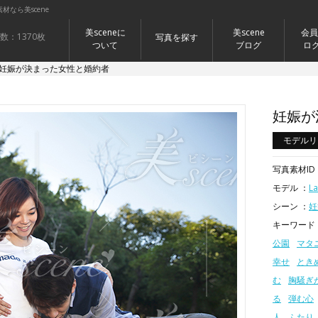
なら美scene
美sceneに
美scene
会員
数：1370枚
写真を探す
ついて
ブログ
ロ
妊娠が決まった女性と婚約者
妊娠が
モデルリ
写真素材ID 
モデル ：
L
シーン ：
妊
キーワード
公園
マタ
幸せ
とき
む
胸騒ぎ
る
弾む心
人
ふたり