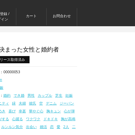
登録 /
カート
お問合わせ
グイン
決まった女性と婚約者
リース取得済み
：00000053
an
娠
 ：
婚約
でき婚
男性
カップル
芝生
妊娠
ニティ
緑
夫婦
彼氏
空
デニム
ジーパン
めき
喜び
幸甚
華やぐ心
胸キュン
心が弾
がする
心躍る
ワクワク
ドキドキ
胸が高鳴
ルンルン気分
出会い
婚活
恋
愛
2人
二