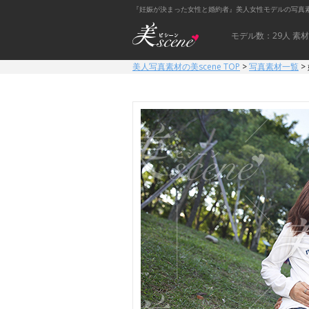
『妊娠が決まった女性と婚約者』美人女性モデルの写真素材
モデル数：29人
素材
美人写真素材の美scene TOP
>
写真素材一覧
>