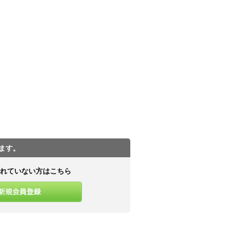
ます。
れていない方はこちら