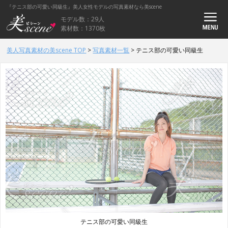
『テニス部の可愛い同級生』美人女性モデルの写真素材なら美scene
モデル数：29人
素材数：1370枚
美人写真素材の美scene TOP
>
写真素材一覧
>
テニス部の可愛い同級生
テニス部の可愛い同級生