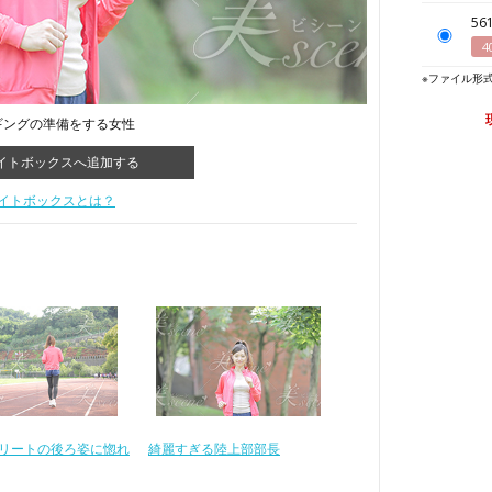
561
4
※ファイル形式
ギングの準備をする女性
イトボックスへ追加する
イトボックスとは？
リートの後ろ姿に惚れ
綺麗すぎる陸上部部長