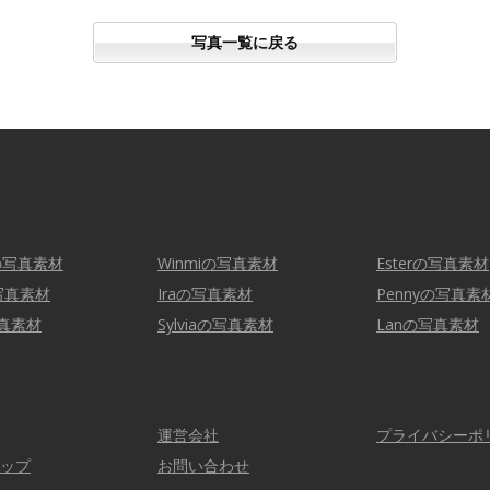
写真一覧に戻る
yの写真素材
Winmiの写真素材
Esterの写真素材
の写真素材
Iraの写真素材
Pennyの写真素
写真素材
Sylviaの写真素材
Lanの写真素材
運営会社
プライバシーポ
ップ
お問い合わせ