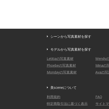
シーンから写真素材を探す
モデルから写真素材を探す
Letitiaの写真素材
Wend
Phoebeの写真素材
Mina
Mondayの写真素材
Avaの
美sceneについて
利用規約
FAQ
特定商取引法に基づく表示
サイトマ