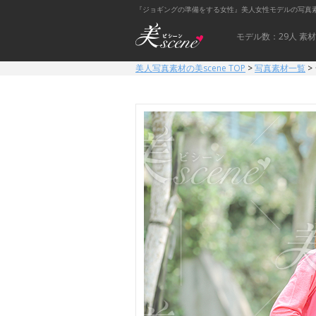
『ジョギングの準備をする女性』美人女性モデルの写真素材
モデル数：29人
素材
美人写真素材の美scene TOP
>
写真素材一覧
>