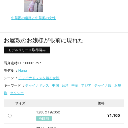
中華圏の道路と中華風の女性
お屋敷のお嬢様が眼前に現れた
モデルリリース取得済み
写真素材ID ：00001257
モデル ：
Nana
シーン ：
チャイナドレスを着る女性
キーワード ：
チャイナドレス
中国
台湾
中華
アジア
チャイナ服
お屋
敷
セクシー
サイズ
価格
1280 x 1920px
¥1,100
WEB用