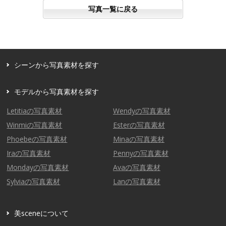
写真一覧に戻る
シーンから写真素材を探す
モデルから写真素材を探す
Letitiaの写真素材
Wendyの写真素材
Winmiの写真素材
Esterの写真素材
Phoebeの写真素材
Minaの写真素材
Iraの写真素材
Pennyの写真素材
Mondayの写真素材
Avaの写真素材
Sylviaの写真素材
Lanの写真素材
美sceneについて