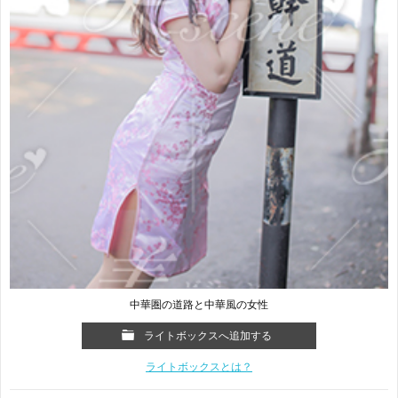
中華圏の道路と中華風の女性
ライトボックスへ追加する
ライトボックスとは？