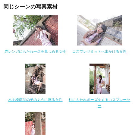
同じシーンの写真素材
赤レンガにもたれ一点を見つめる女性
コスプレサミットへ出かける女性
木を椅商品の子のように座る女性
柱にもたれポーズをするコスプレーヤ
ー