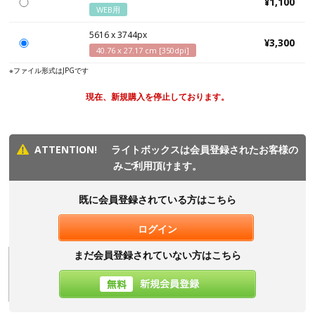
¥1,100
WEB用
5616 x 3744px
¥3,300
40.76 x 27.17 cm [350dpi]
※ファイル形式はJPGです
現在、新規購入を停止しております。
ATTENTION!
ライトボックスは会員登録されたお客様の
みご利用頂けます。
既に会員登録されている方はこちら
ログイン
まだ会員登録されていない方はこちら