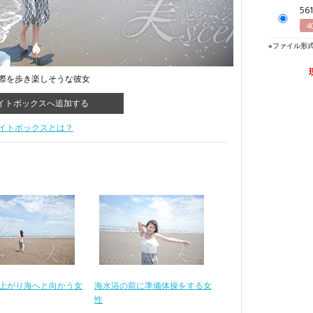
561
4
※ファイル形式
際を歩き楽しそうな彼女
イトボックスへ追加する
イトボックスとは？
上がり海へと向かう女
海水浴の前に準備体操をする女
性