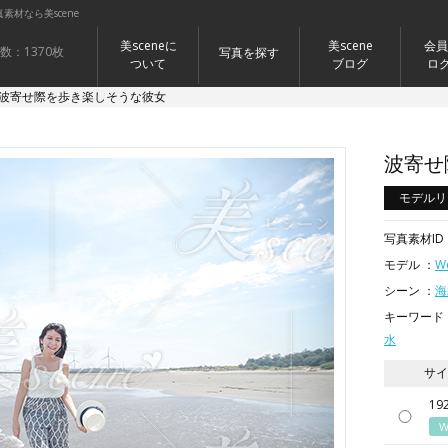
材なら美scene
美sceneに
美scene
会員
数：1370枚
写真を探す
ついて
ブログ
ロ
波寄せ際を歩き楽しそうな彼女
波寄せ
モデルリ
写真素材ID 
モデル ：
W
シーン ：
海
キーワード
水
サイ
192
W