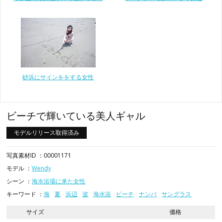
砂浜にサインををする女性
ビーチで輝いている美人ギャル
モデルリリース取得済み
写真素材ID ：00001171
モデル ：
Wendy
シーン ：
海水浴場に来た女性
キーワード ：
海
夏
浜辺
波
海水浴
ビーチ
ナンパ
サングラス
サイズ
価格