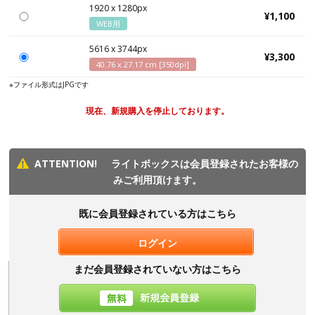
1920 x 1280px
¥1,100
WEB用
5616 x 3744px
¥3,300
40.76 x 27.17 cm [350dpi]
※ファイル形式はJPGです
現在、新規購入を停止しております。
ATTENTION!
ライトボックスは会員登録されたお客様の
みご利用頂けます。
既に会員登録されている方はこちら
ログイン
まだ会員登録されていない方はこちら