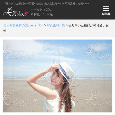
『振り向いた横顔が神可愛い女性』美人女性モデルの写真素材なら美scene
モデル数：29人
素材数：1370枚
美人写真素材の美scene TOP
>
写真素材一覧
>
振り向いた横顔が神可愛い女
性