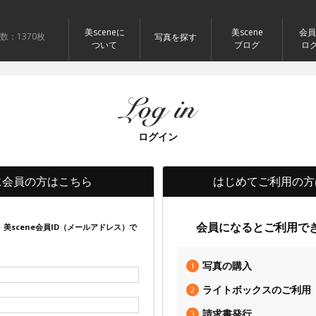
美sceneに
美scene
会員
数：1370枚
写真を探す
ついて
ブログ
ロ
ログイン
に会員の方はこちら
はじめてご利用の方
会員になるとご利用で
、美scene会員ID（メールアドレス）で
写真の購入
1
ライトボックスのご利用
2
請求書発行
3