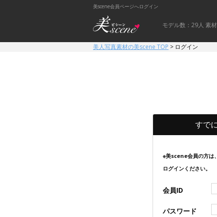
美scene会員ページへログイン
モデル数：29人
素材
美人写真素材の美scene TOP
>
ログイン
すで
※美scene会員の方は
ログインください。
会員ID
パスワード