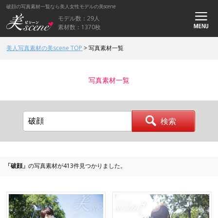
破顔の写真素材一覧なら美人女性モデルの美scene
モデル数：29人
素材数：1370枚
美人写真素材の美scene TOP
>
写真素材一覧
写真素材一覧
「破顔」
の写真素材が413件見つかりました。