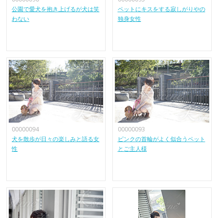
公園で愛犬を抱き上げるが犬は笑
ペットにキスをする寂しがりやの
わない
独身女性
00000094
00000093
犬を散歩が日々の楽しみと語る女
ピンクの首輪がよく似合うペット
性
とご主人様