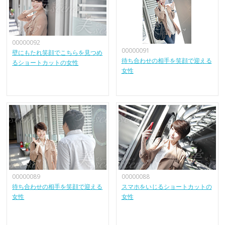
00000092
00000091
壁にもたれ笑顔でこちらを見つめ
待ち合わせの相手を笑顔で迎える
るショートカットの女性
女性
00000089
00000088
待ち合わせの相手を笑顔で迎える
スマホをいじるショートカットの
女性
女性