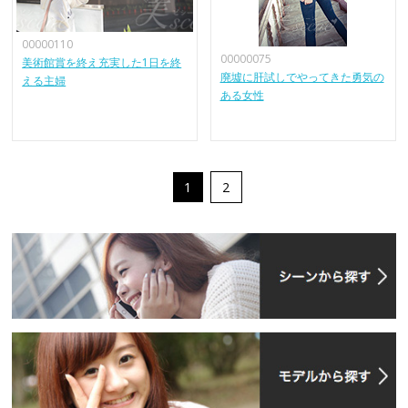
00000110
00000075
美術館賞を終え充実した1日を終
廃墟に肝試しでやってきた勇気の
える主婦
ある女性
1
2