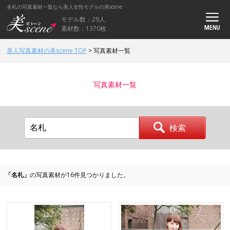
名札の写真素材一覧なら美人女性モデルの美scene
モデル数：29人
素材数：1370枚
美人写真素材の美scene TOP
>
写真素材一覧
写真素材一覧
「名札」
の写真素材が16件見つかりました。