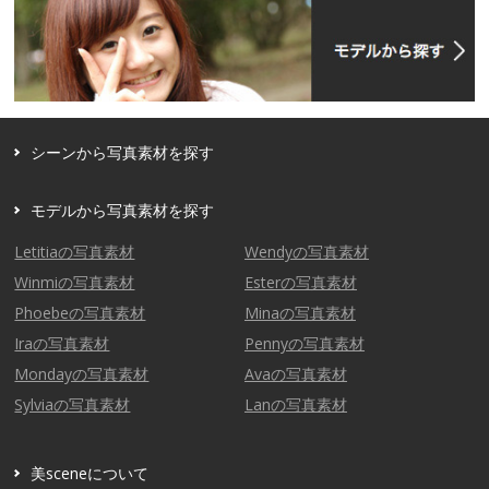
シーンから写真素材を探す
モデルから写真素材を探す
Letitiaの写真素材
Wendyの写真素材
Winmiの写真素材
Esterの写真素材
Phoebeの写真素材
Minaの写真素材
Iraの写真素材
Pennyの写真素材
Mondayの写真素材
Avaの写真素材
Sylviaの写真素材
Lanの写真素材
美sceneについて