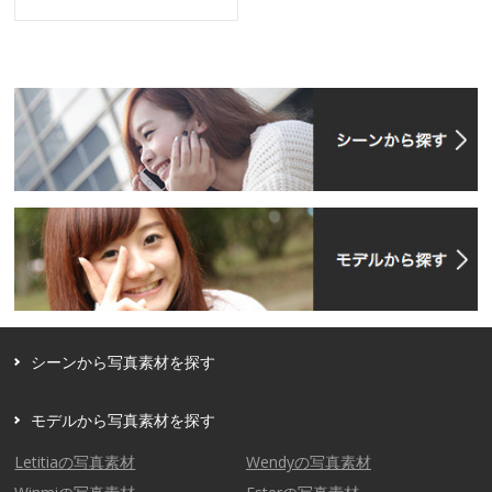
シーンから写真素材を探す
モデルから写真素材を探す
Letitiaの写真素材
Wendyの写真素材