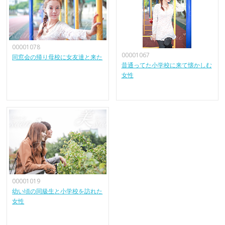
00001078
00001067
同窓会の帰り母校に女友達と来た
昔通ってた小学校に来て懐かしむ
女性
00001019
幼い頃の同級生と小学校を訪れた
女性