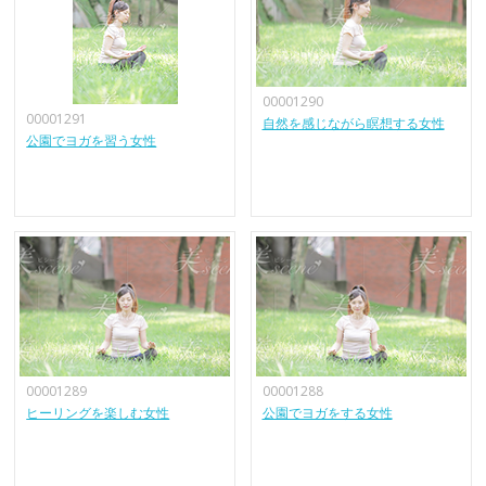
00001290
00001291
自然を感じながら瞑想する女性
公園でヨガを習う女性
00001289
00001288
ヒーリングを楽しむ女性
公園でヨガをする女性