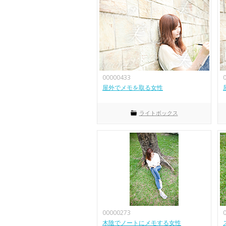
00000433
屋外でメモを取る女性
ライトボックス
00000273
木陰でノートにメモする女性