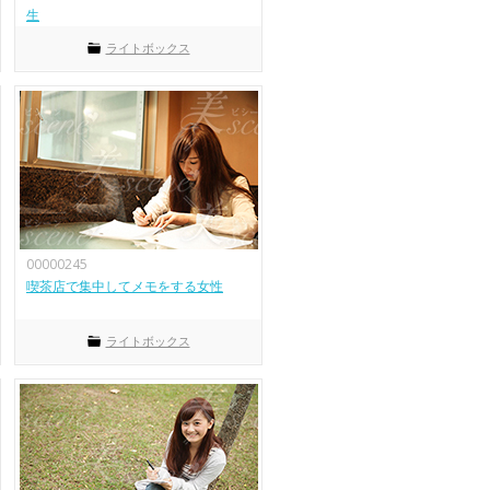
生
ライトボックス
00000245
喫茶店で集中してメモをする女性
ライトボックス