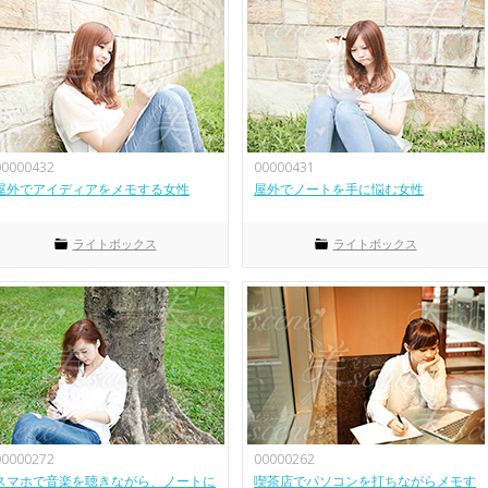
00000432
00000431
屋外でアイディアをメモする女性
屋外でノートを手に悩む女性
ライトボックス
ライトボックス
00000272
00000262
スマホで音楽を聴きながら、ノートに
喫茶店でパソコンを打ちながらメモす