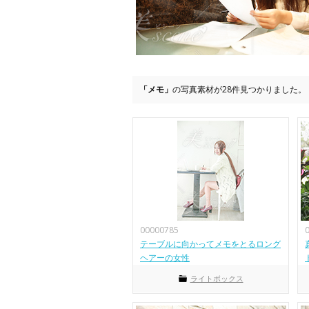
「メモ」
の写真素材が28件見つかりました。
00000785
テーブルに向かってメモをとるロング
ヘアーの女性
ライトボックス