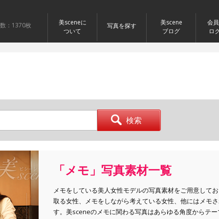
美sceneに
美scene
会員
数：1370枚
写真を探す
ついて
ブログ
ロ
「メモ」写真素材一覧
メモをしている美人女性モデルの写真素材をご用意してお
取る女性、メモをしながら考えている女性、他にはメモさ
す。美sceneのメモに関わる写真はあらゆる角度からテ