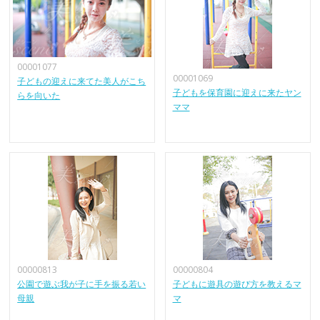
00001077
00001069
子どもの迎えに来てた美人がこち
子どもを保育園に迎えに来たヤン
らを向いた
ママ
00000813
00000804
公園で遊ぶ我が子に手を振る若い
子どもに遊具の遊び方を教えるマ
母親
マ