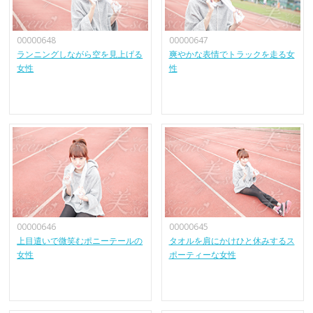
00000648
00000647
ランニングしながら空を見上げる
爽やかな表情でトラックを走る女
女性
性
00000646
00000645
上目遣いで微笑むポニーテールの
タオルを肩にかけひと休みするス
女性
ポーティーな女性