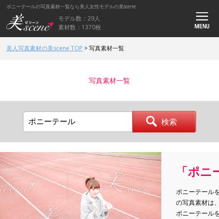
ポニーテールの写真素材一覧なら美人女性モデルの美scene
モデル数：29人
素材数：1370枚
美人写真素材の美scene TOP
>
写真素材一覧
写真素材一覧
「ポニ
ポニーテール
の写真素材は
ポニーテール