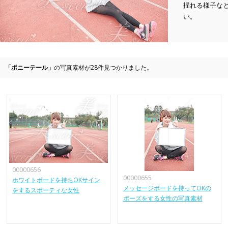
揺れる様子な
い。
「ポニーテール」
の写真素材が28件見つかりました。
00000656
00000655
ホワイトボードを持ちOKサイン
メッセージボードを持ってOKの
をするスポーティな女性
ポーズをする女性の写真素材