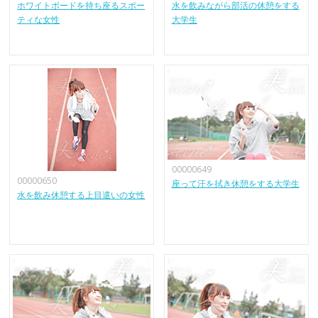
ホワイトボードを持ち座るスポー
水を飲みながら部活の休憩をする
ティな女性
大学生
00000649
00000650
座って汗を拭き休憩をする大学生
水を飲み休憩する上目遣いの女性