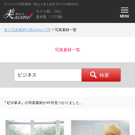
ビジネスの写真素材一覧なら美人女性モデルの美scene
モデル数：29人
素材数：1370枚
美人写真素材の美scene TOP
>
写真素材一覧
写真素材一覧
「ビジネス」
の写真素材が41件見つかりました。