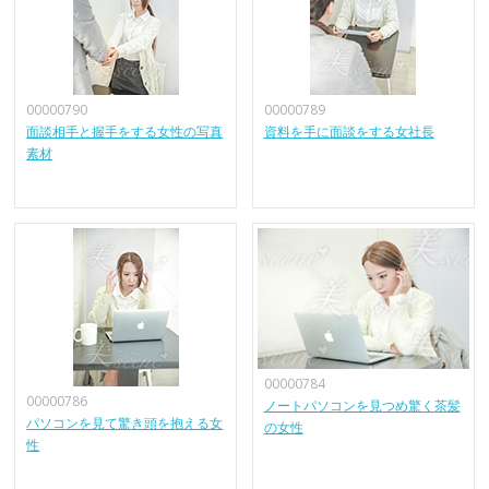
00000790
00000789
面談相手と握手をする女性の写真
資料を手に面談をする女社長
素材
00000784
00000786
ノートパソコンを見つめ驚く茶髪
パソコンを見て驚き頭を抱える女
の女性
性