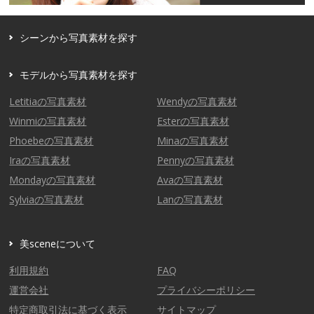
シーンから写真素材を探す
モデルから写真素材を探す
Letitiaの写真素材
Wendyの写真素材
Winmiの写真素材
Esterの写真素材
Phoebeの写真素材
Minaの写真素材
Iraの写真素材
Pennyの写真素材
Mondayの写真素材
Avaの写真素材
Sylviaの写真素材
Lanの写真素材
美sceneについて
利用規約
FAQ
運営会社
プライバシーポリシー
特定商取引法に基づく表示
サイトマップ