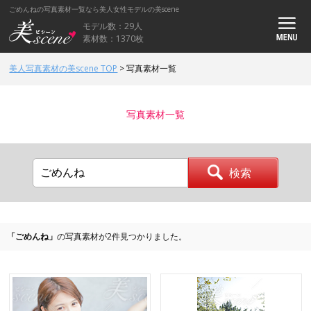
ごめんねの写真素材一覧なら美人女性モデルの美scene
モデル数：29人
素材数：1370枚
美人写真素材の美scene TOP
>
写真素材一覧
写真素材一覧
「ごめんね」
の写真素材が2件見つかりました。