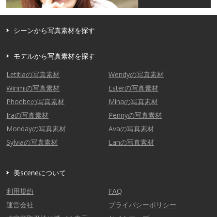
シーンから写真素材を探す
モデルから写真素材を探す
Letitiaの写真素材
Wendyの写真素材
Winmiの写真素材
Esterの写真素材
Phoebeの写真素材
Minaの写真素材
Iraの写真素材
Pennyの写真素材
Mondayの写真素材
Avaの写真素材
Sylviaの写真素材
Lanの写真素材
美sceneについて
利用規約
FAQ
運営会社
プライバシーポリシー