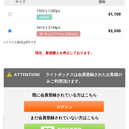
サイズ
価格
1920 x 1280px
¥1,100
WEB用
5616 x 3744px
¥3,300
40.76 x 27.17 cm [350dpi]
※ファイル形式はJPGです
現在、新規購入を停止しております。
ATTENTION!
ライトボックスは会員登録されたお客様の
みご利用頂けます。
既に会員登録されている方はこちら
ログイン
まだ会員登録されていない方はこちら