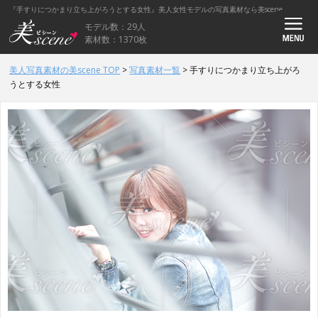
『手すりにつかまり立ち上がろうとする女性』美人女性モデルの写真素材なら美scene
モデル数：29人
素材数：1370枚
美人写真素材の美scene TOP
>
写真素材一覧
>
手すりにつかまり立ち上がろ
うとする女性