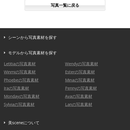
写真一覧に戻る
シーンから写真素材を探す
モデルから写真素材を探す
Letitiaの写真素材
Wendyの写真素材
Winmiの写真素材
Esterの写真素材
Phoebeの写真素材
Minaの写真素材
Iraの写真素材
Pennyの写真素材
Mondayの写真素材
Avaの写真素材
Sylviaの写真素材
Lanの写真素材
美sceneについて