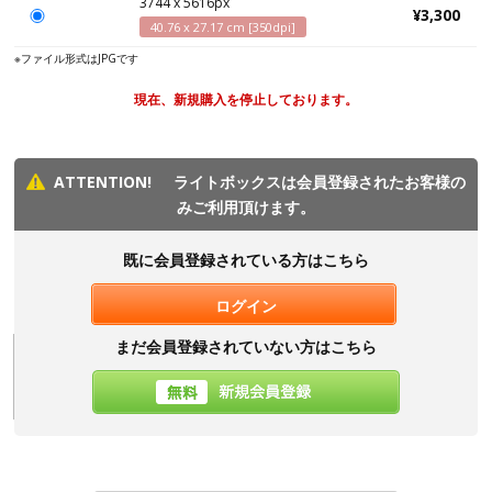
3744 x 5616px
¥3,300
40.76 x 27.17 cm [350dpi]
※ファイル形式はJPGです
現在、新規購入を停止しております。
ATTENTION!
ライトボックスは会員登録されたお客様の
みご利用頂けます。
既に会員登録されている方はこちら
ログイン
まだ会員登録されていない方はこちら