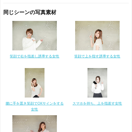
同じシーンの写真素材
笑顔で右を指差し誘導する女性
笑顔で上を指す誘導する女性
腰に手を置き笑顔でOKサインをする
スマホを持ち、上を指差す女性
女性