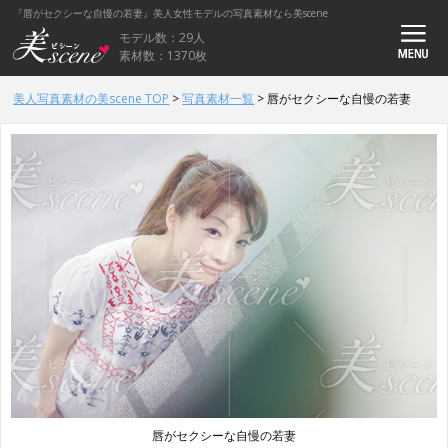
『唇がセクシーな自慢の若妻』美人女性モデルの写真素材なら美scene
モデル数：29人
素材数：1370枚
美人写真素材の美scene TOP
>
写真素材一覧
>
唇がセクシーな自慢の若妻
唇がセクシーな自慢の若妻