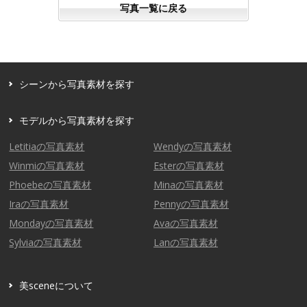
写真一覧に戻る
シーンから写真素材を探す
モデルから写真素材を探す
Letitiaの写真素材
Wendyの写真素材
Winmiの写真素材
Esterの写真素材
Phoebeの写真素材
Minaの写真素材
Iraの写真素材
Pennyの写真素材
Mondayの写真素材
Avaの写真素材
Sylviaの写真素材
Lanの写真素材
美sceneについて