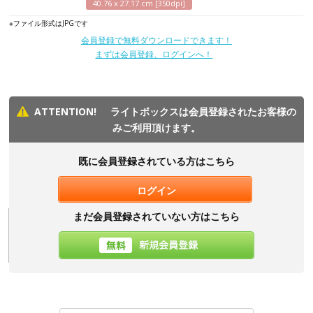
40.76 x 27.17 cm [350dpi]
※ファイル形式はJPGです
会員登録で無料ダウンロードできます！
まずは会員登録、ログインへ！
ATTENTION!
ライトボックスは会員登録されたお客様の
みご利用頂けます。
既に会員登録されている方はこちら
ログイン
まだ会員登録されていない方はこちら