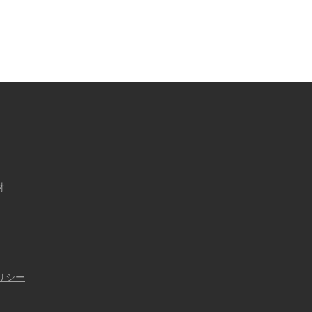
材
リシー