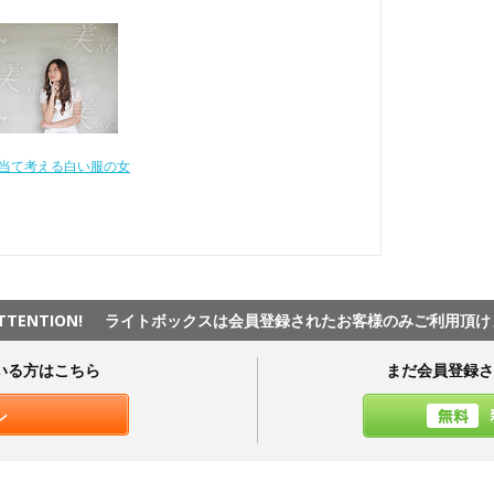
当て考える白い服の女
TTENTION!
ライトボックスは会員登録されたお客様のみご利用頂け
いる方はこちら
まだ会員登録さ
ン