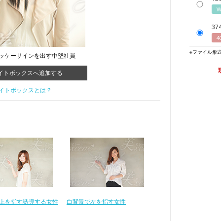
W
374
4
※ファイル形式
ッケーサインを出す中堅社員
イトボックスへ追加する
イトボックスとは？
上を指す誘導する女性
白背景で左を指す女性