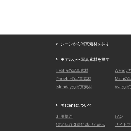
シーンから写真素材を探す
モデルから写真素材を探す
Letitiaの写真素材
Wend
Phoebeの写真素材
Mina
Mondayの写真素材
Avaの
美sceneについて
利用規約
FAQ
特定商取引法に基づく表示
サイトマ