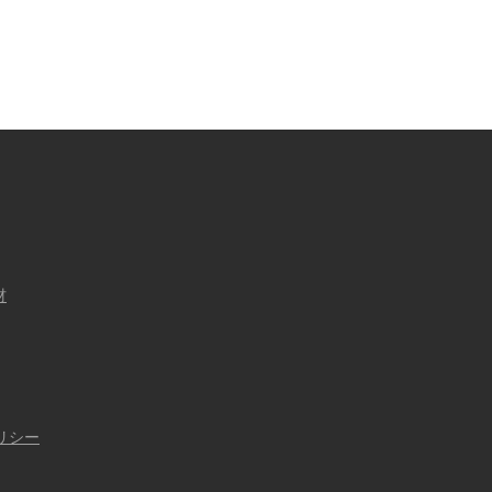
材
リシー