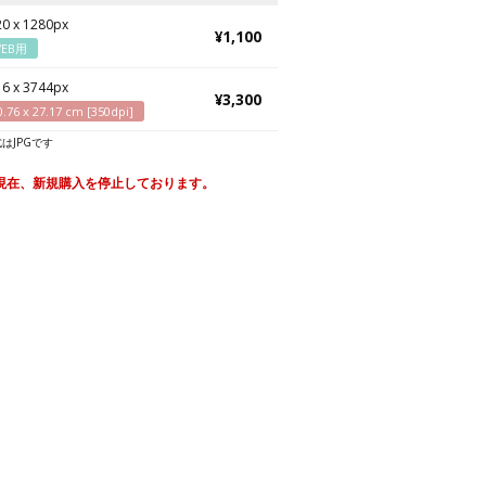
0 x 1280px
¥1,100
EB用
6 x 3744px
¥3,300
0.76 x 27.17 cm [350dpi]
はJPGです
現在、新規購入を停止しております。