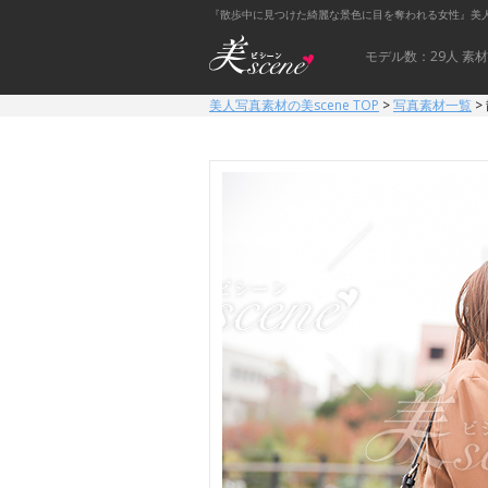
『散歩中に見つけた綺麗な景色に目を奪われる女性』美人女
モデル数：29人
素材
美人写真素材の美scene TOP
>
写真素材一覧
>