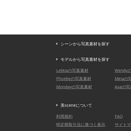
シーンから写真素材を探す
モデルから写真素材を探す
Letitiaの写真素材
Wend
Phoebeの写真素材
Mina
Mondayの写真素材
Avaの
美sceneについて
利用規約
FAQ
特定商取引法に基づく表示
サイトマ