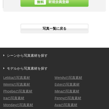
写真一覧に戻る
シーンから写真素材を探す
モデルから写真素材を探す
Letitiaの写真素材
Wendyの写真素材
Winmiの写真素材
Esterの写真素材
Phoebeの写真素材
Minaの写真素材
Iraの写真素材
Pennyの写真素材
Mondayの写真素材
Avaの写真素材