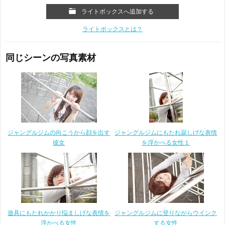
ライトボックスへ追加する
ライトボックスとは？
同じシーンの写真素材
ジャングルジムの向こうから顔を出す
ジャングルジムにもたれ寂しげな表情
彼女
を浮かべる女性１
遊具にもたれかかり悩ましげな表情を
ジャングルジムに登りながらウインク
浮かべる女性
する女性