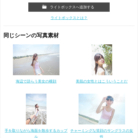
ライトボックスへ追加する
ライトボックスとは？
同じシーンの写真素材
海辺で語らう美女の横顔
美肌の女性とはこういうことだ
手を取りながら海面を散歩するカップ
チャーミングな笑顔のサングラスの女
ル
性